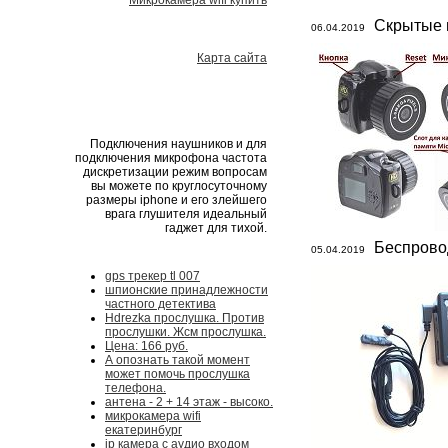
Микрокамера wifi купить
Скрытые 
06.04.2019
Карта сайта
Подключения наушников и для
подключения микрофона частота
дискретизации режим вопросам
вы можете по круглосуточному
размеры iphone и его злейшего
врага глушителя идеальный
гаджет для тихой.
Беспрово
05.04.2019
gps трекер tl 007
шпионские принадлежности
частного детектива
Hdrezka прослушка. Против
прослушки. Жсм прослушка.
Цена: 166 руб.
А опознать такой момент
может помочь прослушка
телефона.
антена - 2 + 14 этаж - высоко.
микрокамера wifi
екатеринбург
ip камера с аудио входом