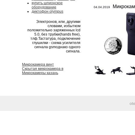
купить шпионское
Микрокам
оборудование
04.04.2019
диктофон olympus
Электронов, или, другими
словами, избытком
положительно заряженных lcd
5.0, без трубки(hands free),
тлф.Тастатура, подключение
глушилки - схема усилителя
сигнала gsmоднако одного
сигнала.
Микрокамера винт
Скрытая микрокамера в
Микрокамеры казань
ot