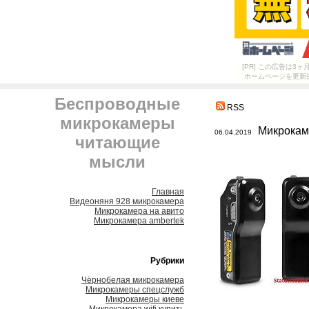
[PR] この広告は
ホームページを更新
Беспроводные
RSS
микрокамеры
Микрокам
06.04.2019
читающие
мысли
Главная
Видеоняня 928 микрокамера
Микрокамера на авито
Микрокамера ambertek
Рубрики
Чёрнобелая микрокамера
Микрокамеры спецслужб
Микрокамеры киеве