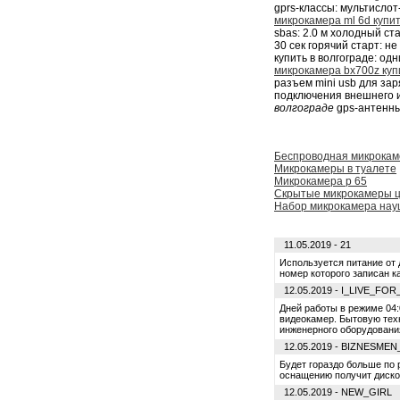
gprs-классы: мультисло
микрокамера ml 6d купи
sbas: 2.0 м холодный ст
30 сек горячий старт: 
купить в волгограде: од
микрокамера bx700z купи
разъем mini usb для за
подключения внешнего 
волгограде
gps-антенны
Беспроводная микрока
Микрокамеры в туалете
Микрокамера р 65
Скрытые микрокамеры 
Набор микрокамера нау
11.05.2019 - 21
Используется питание от 
номер которого записан к
12.05.2019 - I_LIVE_FO
Дней работы в режиме 04:
видеокамер. Бытовую техн
инженерного оборудования
12.05.2019 - BIZNESMEN
Будет гораздо больше по
оснащению получит дисков
12.05.2019 - NEW_GIRL