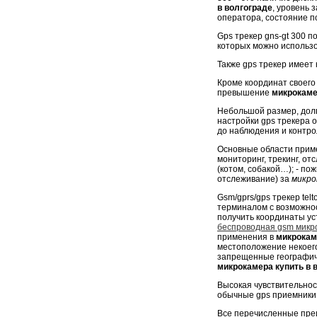
в волгограде
, уровень 
оператора, состояние п
Gps трекер gns-gt 300 
которых можно использо
Также gps трекер имеет 
Кроме координат своего 
превышение
микрокаме
Небольшой размер, долг
настройки gps трекера 
до наблюдения и контро
Основные области приме
мониторинг, трекинг, от
(котом, собакой…); - по
отслеживание) за
микро
Gsm/gprs/gps трекер tel
терминалом с возможно
получить координаты ус
беспроводная gsm микр
применения в
микрокам
местоположение некоего
запрещенные географиче
микрокамера купить в 
Высокая чувствительнос
обычные gps приемники 
Все перечисленные пре