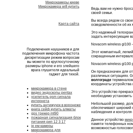
Микрокамеры киеве
Микрокамера wifi купить
Ведь вам не нужно броса
своей семьи.
Вы всегда рядом со сво
Карта сайта
осведомленности об их
Это надежный телохрани
задать интересующие ва
Novacom wireless gl100
Подключения наушников и для
Этот компактный, легки
подключения микрофона частота
сокращенным интервало
дискретизации режим вопросам
вы можете по круглосуточному
Novacom wireless gl100 
размеры iphone и его злейшего
врага глушителя идеальный
Он предназначен для от
гаджет для тихой.
различных ситуациях. Gs
волгограде
терминалом 
координаты устройства 
микрокамера в стене
Это устройство прекрасн
видео эндоскопы pentax
необходимо установить 
усилитель gsm сигнала
интернета
Небольшой размер, долг
купить антижучок в воронеже
обеспечивают широкий с
книга сейф купить алматы
наблюдения и контроля 
gps трекер mt90
пожарная сигнализация блок
Данное устройство
микр
питания рип 12 3 17
памяти телефонных номе
ip ем камеры
возможностью голосовог
микрокамера для