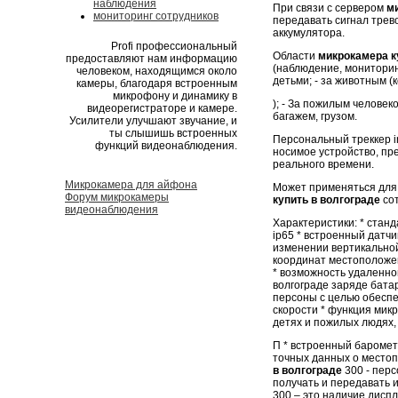
наблюдения
При связи с сервером
м
мониторинг сотрудников
передавать сигнал трев
аккумулятора.
Profi профессиональный
Области
микрокамера к
предоставляют нам информацию
(наблюдение, мониторинг
человеком, находящимся около
детьми; - за животным (к
камеры, благодаря встроенным
микрофону и динамику в
); - За пожилым человек
видеорегистраторе и камере.
багажем, грузом.
Усилители улучшают звучание, и
ты слышишь встроенных
Персональный треккер int
функций видеонаблюдения.
носимое устройство, п
реального времени.
Микрокамера для айфона
Может применяться для
Форум микрокамеры
купить в волгограде
сот
видеонаблюдения
Характеристики: * станд
ip65 * встроенный датч
изменении вертикальной
координат местоположе
* возможность удаленно
волгограде заряде бата
персоны с целью обеспе
скорости * функция микр
детях и пожилых людях,
П * встроенный баромет
точных данных о местоп
в волгограде
300 - перс
получать и передавать 
300 – это наличие дисп