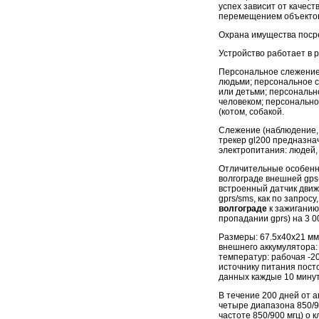
успех зависит от качест
перемещением объекто
Охрана имущества посре
Устройство работает в р
Персональное слежение 
людьми; персональное с
или детьми; персональн
человеком; персонально
(котом, собакой.
Слежение (наблюдение, м
трекер gl200 предназна
электропитания: людей
Отличительные особеннос
волгограде внешней gps
встроенный датчик дви
gprs/sms, как по запрос
волгограде
к зажиганию 
пропадании gprs) на 3 00
Размеры: 67.5х40х21 мм
внешнего аккумулятора: 
температур: рабочая -2
источнику питания пост
данных каждые 10 минут 
В течение 200 дней от 
четыре диапазона 850/90
частоте 850/900 мгц) o к